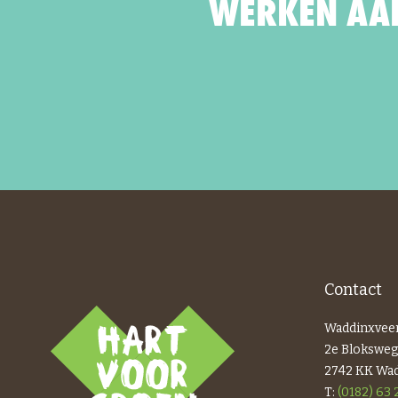
WERKEN AAN
Contact
Waddinxvee
2e Bloksweg
2742 KK Wa
T:
(0182) 63 