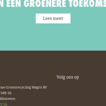
 EEN GROENERE TOEKOMS
Lees meer
Volg ons op
nse Groenrecycling Wagro BV
 54B-56
ddinxveen
22 36